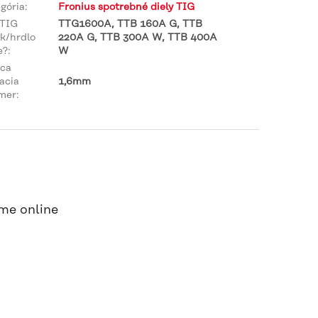
gória
:
Fronius spotrebné diely TIG
 TIG
TTG1600A, TTB 160A G, TTB
k/hrdlo
220A G, TTB 300A W, TTB 400A
e?
:
W
ica
acia
1,6mm
mer
:
me online