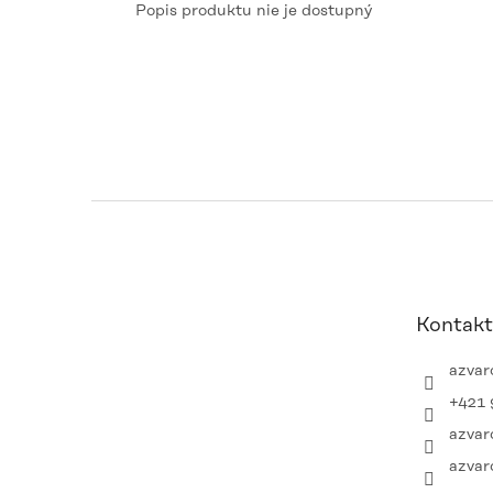
Popis produktu nie je dostupný
Z
á
p
ä
t
Kontakt
i
e
azvar
+421 
azvar
azvar