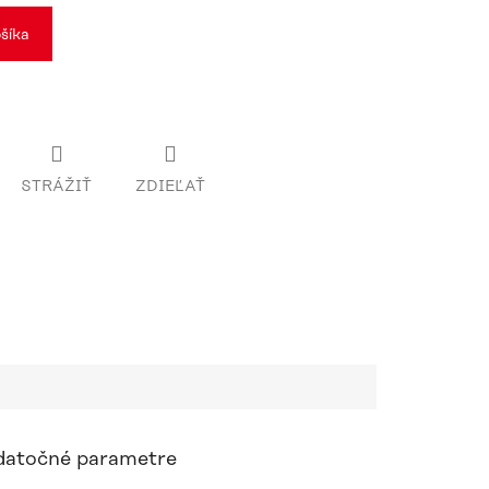
šíka
STRÁŽIŤ
ZDIEĽAŤ
atočné parametre