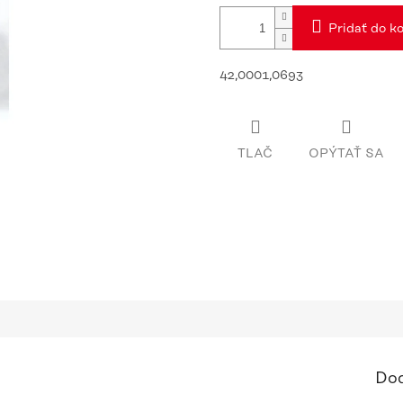
Pridať do ko
42,0001,0693
TLAČ
OPÝTAŤ SA
Dod