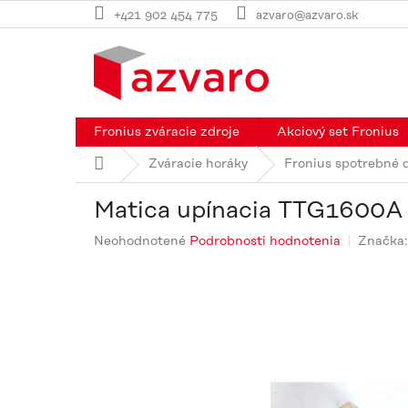
Prejsť
+421 902 454 775
azvaro@azvaro.sk
na
obsah
Fronius zváracie zdroje
Akciový set Fronius
Domov
Zváracie horáky
Fronius spotrebné d
Matica upínacia TTG1600A 
Priemerné
Neohodnotené
Podrobnosti hodnotenia
Značka
hodnotenie
produktu
je
0,0
z
5
hviezdičiek.