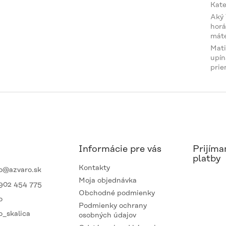
Kate
Aký
horá
mát
Mat
upín
prie
Informácie pre vás
Prijíma
platby
Kontakty
o
@
azvaro.sk
Moja objednávka
902 454 775
Obchodné podmienky
o
Podmienky ochrany
o_skalica
osobných údajov