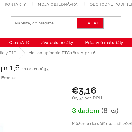
KONTAKTY
MOJA OBJEDNÁVKA
OBCHODNÉ PODMIE
HĽADAŤ
CleanAIR
Zváracie horáky
Prídavné materiály
iely TIG
Matica upínacia TTG1600A pr.1,6
pr.1,6
42.0001.0693
:
Fronius
€3,16
€2,57 bez DPH
Jednotková
Skladom
(8 ks)
cena:
Môžeme doručiť do:
11.8.202