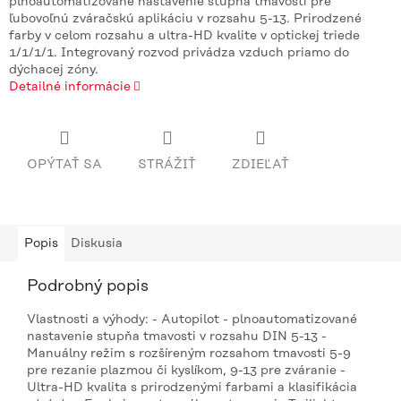
plnoautomatizované nastavenie stupňa tmavosti pre
ľubovoľnú zváračskú aplikáciu v rozsahu 5-13. Prirodzené
farby v celom rozsahu a ultra-HD kvalite v optickej triede
1/1/1/1. Integrovaný rozvod privádza vzduch priamo do
dýchacej zóny.
Detailné informácie
OPÝTAŤ SA
STRÁŽIŤ
ZDIEĽAŤ
Popis
Diskusia
Podrobný popis
Vlastnosti a výhody: - Autopilot - plnoautomatizované
nastavenie stupňa tmavosti v rozsahu DIN 5-13 -
Manuálny režim s rozšíreným rozsahom tmavosti 5-9
pre rezanie plazmou či kyslíkom, 9-13 pre zváranie -
Ultra-HD kvalita s prirodzenými farbami a klasifikácia