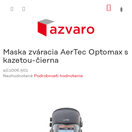
Prejsť
NÁKU
na
obsah
KOŠÍ
Maska zváracia AerTec Optomax s
kazetou-čierna
40.1006.501
Priemerné
Neohodnotené
Podrobnosti hodnotenia
hodnotenie
produktu
je
0,0
z
5
hviezdičiek.