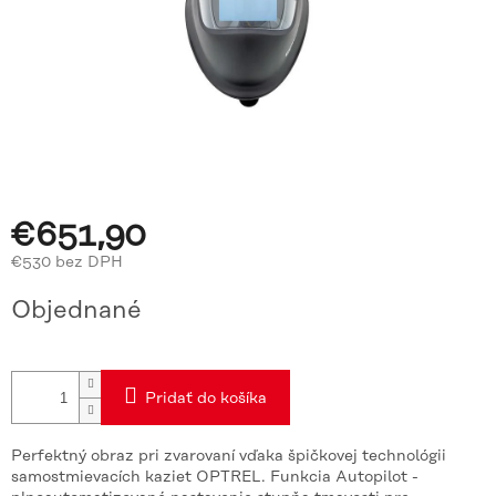
€651,90
€530 bez DPH
Jednotková
Objednané
cena:
Pridať do košíka
Perfektný obraz pri zvarovaní vďaka špičkovej technológii
samostmievacích kaziet OPTREL. Funkcia Autopilot -