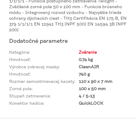
1/1/1/1 - Funkcia postupného zatmavenia Twilight -
Zväčšené zorné pole 50 x 100 mm - Funkcia brúsneho
módu - Integrovaný rozvod vzduchu - Najvyššia trieda
ochrany dýchacích ciest - TH3 Certifikácia EN 175 B, EN
379 1/1/1/1 EN 12941 TH3 (NPF 500) EN 14594 3B (NPF
200)
Dodatočné parametre
Kategória
:
Zváranie
Hmotnosť
:
0.74 kg
Výrobca zváracej masky
:
CleanAIR
Hmotnosť
:
740 g
Rozmer samostmievacej kazety
:
110 x 90 x 7 mm
Zorné pole
:
100 x 50 mm
Stupeň zatmavenia
:
4 / 5-13
Konektor hadice
:
QuickLOCK
Z
á
p