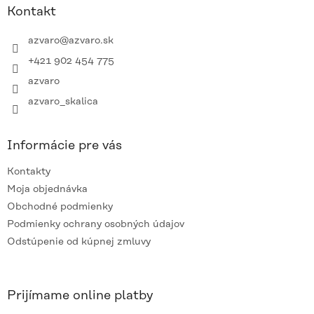
ä
Kontakt
t
i
azvaro
@
azvaro.sk
e
+421 902 454 775
azvaro
azvaro_skalica
Informácie pre vás
Kontakty
Moja objednávka
Obchodné podmienky
Podmienky ochrany osobných údajov
Odstúpenie od kúpnej zmluvy
Prijímame online platby