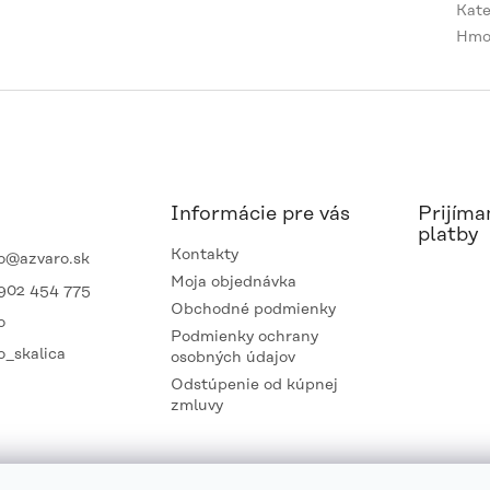
Kate
Hmo
Informácie pre vás
Prijíma
platby
Kontakty
o
@
azvaro.sk
Moja objednávka
902 454 775
Obchodné podmienky
o
Podmienky ochrany
o_skalica
osobných údajov
Odstúpenie od kúpnej
zmluvy