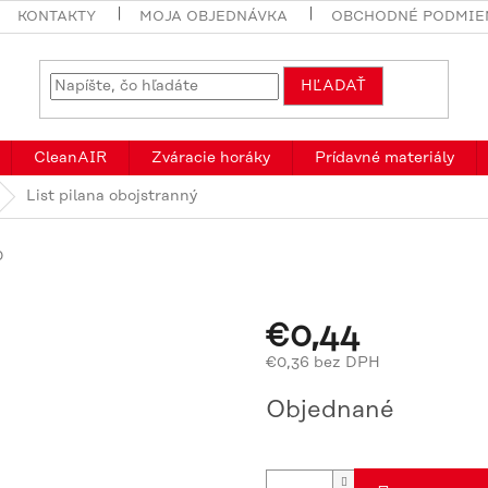
KONTAKTY
MOJA OBJEDNÁVKA
OBCHODNÉ PODMIE
HĽADAŤ
CleanAIR
Zváracie horáky
Prídavné materiály
List pilana obojstranný
0
€0,44
€0,36 bez DPH
Jednotková
Objednané
cena: