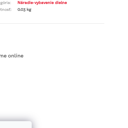
gória
:
Náradie-vybavenie dielne
tnosť
:
0.03 kg
me online