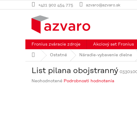
Prejsť
+421 902 454 775
azvaro@azvaro.sk
na
obsah
Fronius zváracie zdroje
Akciový set Fronius
Domov
Ostatné
Náradie-vybavenie dielne
List pilana obojstranný
033010
Priemerné
Neohodnotené
Podrobnosti hodnotenia
hodnotenie
produktu
je
0,0
z
5
hviezdičiek.