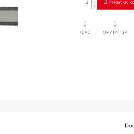
Pridať do ko
TLAČ
OPÝTAŤ SA
Dod