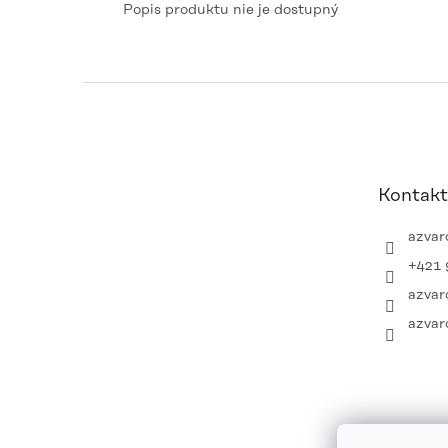
Popis produktu nie je dostupný
Z
á
p
ä
t
Kontakt
i
e
azvar
+421 
azvar
azvar