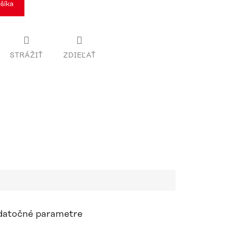
šíka
STRÁŽIŤ
ZDIEĽAŤ
atočné parametre