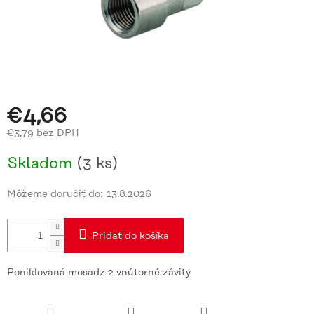
€4,66
€3,79 bez DPH
Jednotková
Skladom
(3 ks)
cena:
Môžeme doručiť do:
13.8.2026
Pridať do košíka
Poniklovaná mosadz 2 vnútorné závity