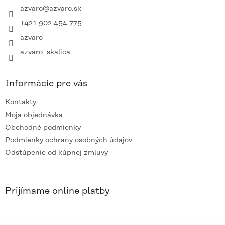
i
azvaro
@
azvaro.sk
e
+421 902 454 775
azvaro
azvaro_skalica
Informácie pre vás
Kontakty
Moja objednávka
Obchodné podmienky
Podmienky ochrany osobných údajov
Odstúpenie od kúpnej zmluvy
Prijímame online platby