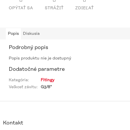
OPÝTAŤ SA
STRÁŽIŤ
ZDIEĽAŤ
Popis
Diskusia
Podrobný popis
Popis produktu nie je dostupný
Dodatočné parametre
Kategória
:
Fitingy
Veľkosť závitu
:
G3/8"
Z
á
p
ä
Kontakt
t