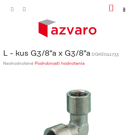
Prejsť
NÁKU
na
obsah
KOŠÍ
L - kus G3/8"a x G3/8"a
DGKE041733
Priemerné
Neohodnotené
Podrobnosti hodnotenia
hodnotenie
produktu
je
0,0
z
5
hviezdičiek.