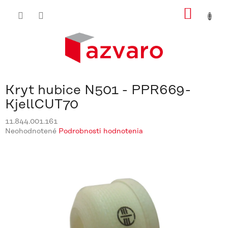
Prejsť
NÁKU
na
obsah
KOŠÍ
Kryt hubice N501 - PPR669-
KjellCUT70
11.844.001.161
Priemerné
Neohodnotené
Podrobnosti hodnotenia
hodnotenie
produktu
je
0,0
z
5
hviezdičiek.