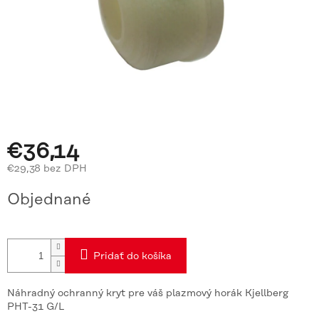
€36,14
€29,38 bez DPH
Jednotková
Objednané
cena:
Pridať do košíka
Náhradný ochranný kryt pre váš plazmový horák Kjellberg
PHT-31 G/L