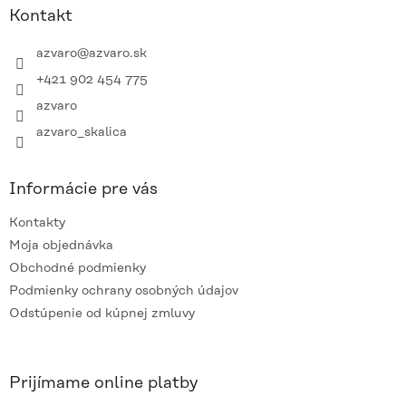
ä
Kontakt
t
i
azvaro
@
azvaro.sk
e
+421 902 454 775
azvaro
azvaro_skalica
Informácie pre vás
Kontakty
Moja objednávka
Obchodné podmienky
Podmienky ochrany osobných údajov
Odstúpenie od kúpnej zmluvy
Prijímame online platby