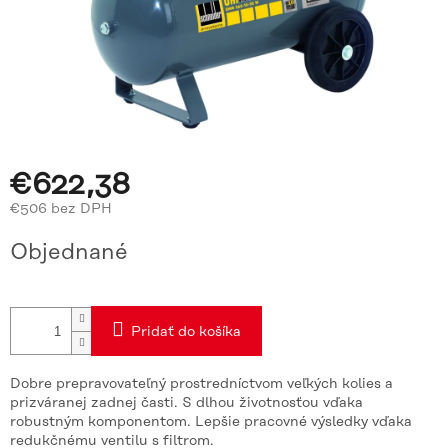
€622,38
€506 bez DPH
Jednotková
Objednané
cena:
Pridať do košíka
Dobre prepravovateľný prostredníctvom veľkých kolies a
prizváranej zadnej časti. S dlhou životnosťou vďaka
robustným komponentom. Lepšie pracovné výsledky vďaka
redukčnému ventilu s filtrom.