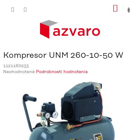
Prejsť
NÁKU
na
obsah
KOŠÍ
Kompresor UNM 260-10-50 W
1121160233
Priemerné
Neohodnotené
Podrobnosti hodnotenia
hodnotenie
produktu
je
0,0
z
5
hviezdičiek.