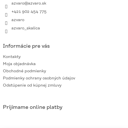
i
azvaro
@
azvaro.sk
e
+421 902 454 775
azvaro
azvaro_skalica
Informácie pre vás
Kontakty
Moja objednávka
Obchodné podmienky
Podmienky ochrany osobných údajov
Odstúpenie od kúpnej zmluvy
Prijímame online platby