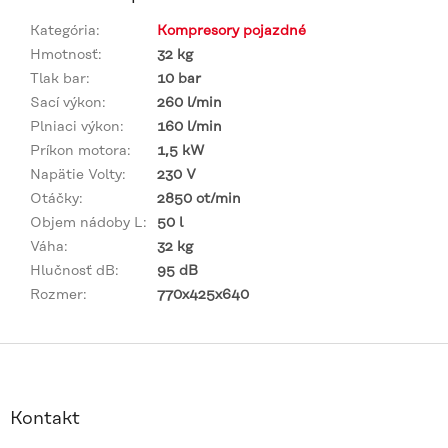
Kategória
:
Kompresory pojazdné
Hmotnosť
:
32 kg
Tlak bar
:
10 bar
Sací výkon
:
260 l/min
Plniaci výkon
:
160 l/min
Príkon motora
:
1,5 kW
Napätie Volty
:
230 V
Otáčky
:
2850 ot/min
Objem nádoby L
:
50 l
Váha
:
32 kg
Hlučnosť dB
:
95 dB
Rozmer
:
770x425x640
Z
á
p
ä
Kontakt
t