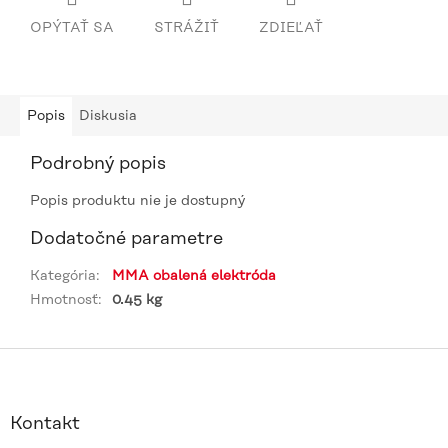
OPÝTAŤ SA
STRÁŽIŤ
ZDIEĽAŤ
Popis
Diskusia
Podrobný popis
Popis produktu nie je dostupný
Dodatočné parametre
Kategória
:
MMA obalená elektróda
Hmotnosť
:
0.45 kg
Z
á
p
ä
Kontakt
t