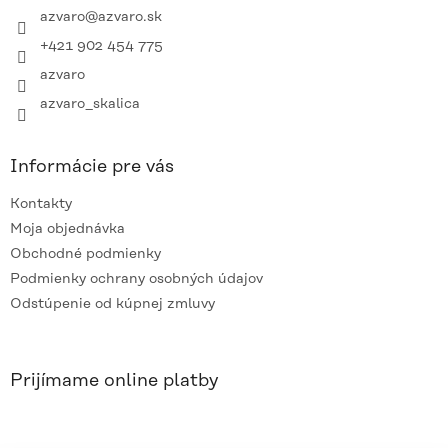
i
azvaro
@
azvaro.sk
e
+421 902 454 775
azvaro
azvaro_skalica
Informácie pre vás
Kontakty
Moja objednávka
Obchodné podmienky
Podmienky ochrany osobných údajov
Odstúpenie od kúpnej zmluvy
Prijímame online platby