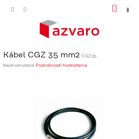
Prejsť
NÁKU
na
obsah
KOŠÍ
Kábel CGZ 35 mm2
CGZ35
Priemerné
Neohodnotené
Podrobnosti hodnotenia
hodnotenie
produktu
je
0,0
z
5
hviezdičiek.