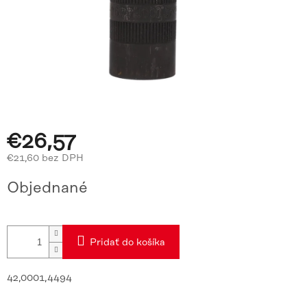
€26,57
€21,60 bez DPH
Jednotková
Objednané
cena:
Pridať do košíka
42,0001,4494