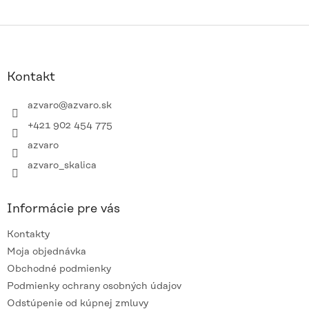
Z
á
p
ä
Kontakt
t
i
azvaro
@
azvaro.sk
e
+421 902 454 775
azvaro
azvaro_skalica
Informácie pre vás
Kontakty
Moja objednávka
Obchodné podmienky
Podmienky ochrany osobných údajov
Odstúpenie od kúpnej zmluvy