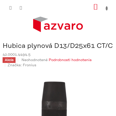
Prejsť
NÁKU
na
obsah
KOŠÍ
Hubica plynová D13/D25x61 CT/C
42.0001.4494.5
Priemerné
Neohodnotené
Podrobnosti hodnotenia
Akcia
hodnotenie
Značka:
Fronius
produktu
je
0,0
z
5
hviezdičiek.