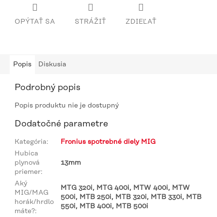
OPÝTAŤ SA
STRÁŽIŤ
ZDIEĽAŤ
Popis
Diskusia
Podrobný popis
Popis produktu nie je dostupný
Dodatočné parametre
Kategória
:
Fronius spotrebné diely MIG
Hubica
plynová
13mm
priemer
:
Aký
MTG 320i, MTG 400i, MTW 400i, MTW
MIG/MAG
500i, MTB 250i, MTB 320i, MTB 330i, MTB
horák/hrdlo
550i, MTB 400i, MTB 500i
máte?
: