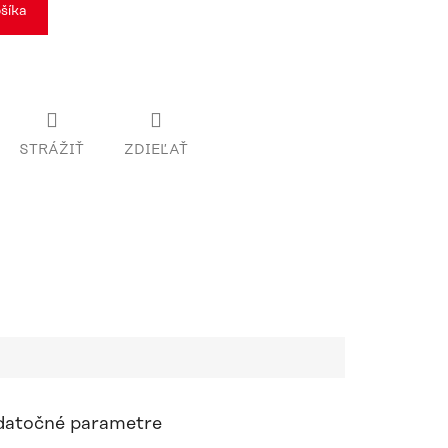
šíka
STRÁŽIŤ
ZDIEĽAŤ
atočné parametre