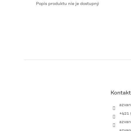
Popis produktu nie je dostupný
Z
á
p
ä
t
Kontakt
i
e
azvar
+421 
azvar
azvar