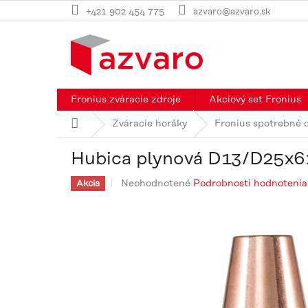
Prejsť
+421 902 454 775
azvaro@azvaro.sk
na
obsah
Fronius zváracie zdroje
Akciový set Fronius
Domov
Zváracie horáky
Fronius spotrebné 
Hubica plynová D13/D25x6
Priemerné
Neohodnotené
Podrobnosti hodnotenia
Akcia
hodnotenie
produktu
je
0,0
z
5
hviezdičiek.