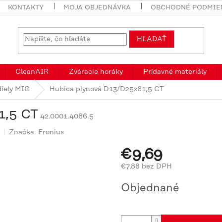
KONTAKTY
MOJA OBJEDNÁVKA
OBCHODNÉ PODMIE
HĽADAŤ
CleanAIR
Zváracie horáky
Prídavné materiály
diely MIG
Hubica plynová D13/D25x61,5 CT
1,5 CT
42.0001.4086.5
Značka:
Fronius
€9,69
€7,88 bez DPH
Jednotková
Objednané
cena: