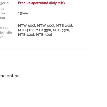
gória
:
Fronius spotrebné diely MIG
ica
ová
13mm
mer
:
MTW 400i, MTW 500i, MTB 250i,
/MAG
MTB 320i, MTB 330i, MTB 550i,
k/hrdlo
MTB 400i, MTB 500i
e?
:
me online