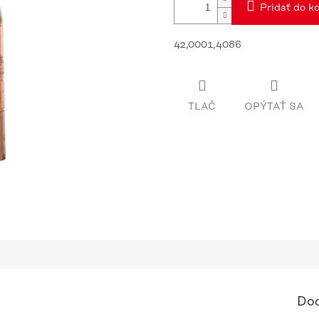
Pridať do ko
42,0001,4086
TLAČ
OPÝTAŤ SA
Dod