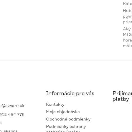
Kate
Hub
plyn
prie
Aký
MIG
horá
mát
Informácie pre vás
Prijíma
platby
Kontakty
o
@
azvaro.sk
Moja objednávka
902 454 775
Obchodné podmienky
o
Podmienky ochrany
o_skalica