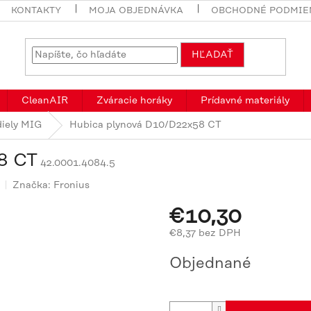
KONTAKTY
MOJA OBJEDNÁVKA
OBCHODNÉ PODMIE
HĽADAŤ
CleanAIR
Zváracie horáky
Prídavné materiály
diely MIG
Hubica plynová D10/D22x58 CT
8 CT
42.0001.4084.5
Značka:
Fronius
€10,30
€8,37 bez DPH
Jednotková
Objednané
cena: