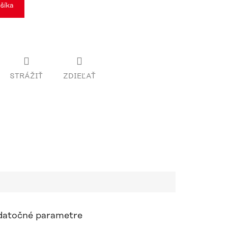
šíka
STRÁŽIŤ
ZDIEĽAŤ
atočné parametre