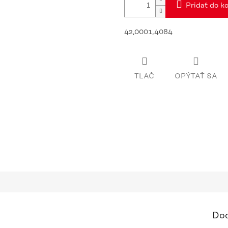
Pridať do ko
42,0001,4084
TLAČ
OPÝTAŤ SA
Dod