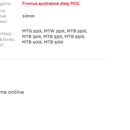
gória
:
Fronius spotrebné diely MIG
ica
ová
10mm
mer
:
MTG 250i, MTW 250i, MTB 250i,
/MAG
MTB 320i, MTB 330i, MTB 550i,
k/hrdlo
MTB 400i, MTB 500i
e?
:
me online