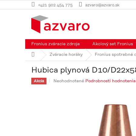
Prejsť
+421 902 454 775
azvaro@azvaro.sk
na
obsah
Fronius zváracie zdroje
Akciový set Fronius
Domov
Zváracie horáky
Fronius spotrebné 
Hubica plynová D10/D22x5
Priemerné
Neohodnotené
Podrobnosti hodnotenia
Akcia
hodnotenie
produktu
je
0,0
z
5
hviezdičiek.