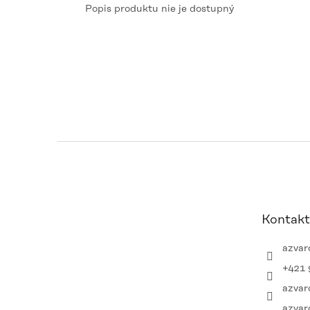
Popis produktu nie je dostupný
Z
á
p
ä
t
Kontakt
i
e
azvar
+421 
azvar
azvar