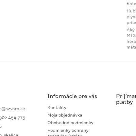
Kate
Hub
plyn
prie
Aký
MIG
horá
mát
Informácie pre vás
Prijíma
platby
Kontakty
o
@
azvaro.sk
Moja objednávka
902 454 775
Obchodné podmienky
o
Podmienky ochrany
o_skalica