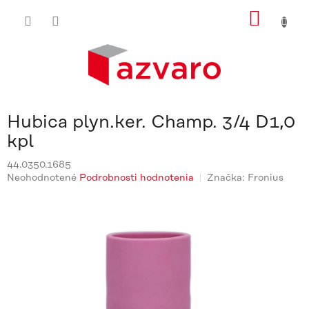
Prejsť
NÁKU
na
obsah
KOŠÍ
Hubica plyn.ker. Champ. 3/4 D1,0
kpl
44.0350.1685
Priemerné
Neohodnotené
Podrobnosti hodnotenia
Značka:
Fronius
hodnotenie
produktu
je
0,0
z
5
hviezdičiek.