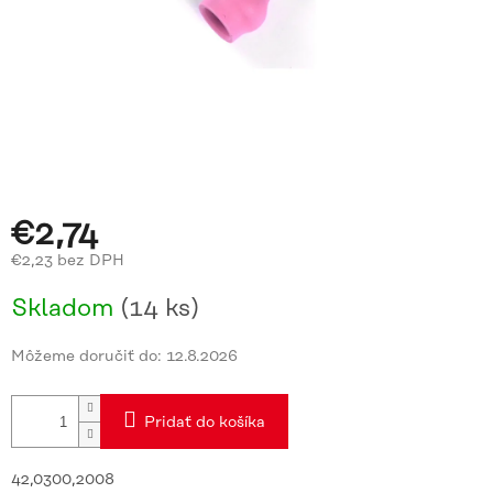
€2,74
€2,23 bez DPH
Jednotková
Skladom
(14 ks)
cena:
Môžeme doručiť do:
12.8.2026
Pridať do košíka
42,0300,2008