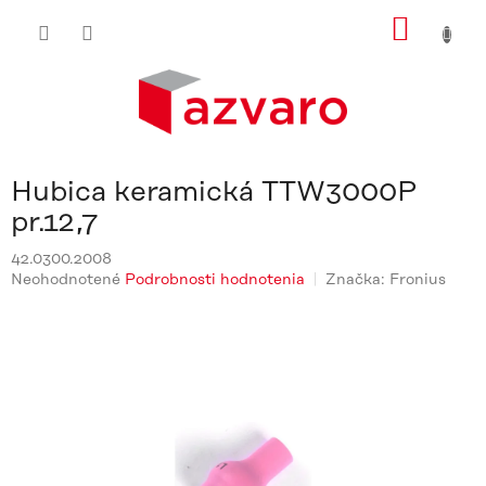
Prejsť
NÁKU
na
obsah
KOŠÍ
Hubica keramická TTW3000P
pr.12,7
42.0300.2008
Priemerné
Neohodnotené
Podrobnosti hodnotenia
Značka:
Fronius
hodnotenie
produktu
je
0,0
z
5
hviezdičiek.