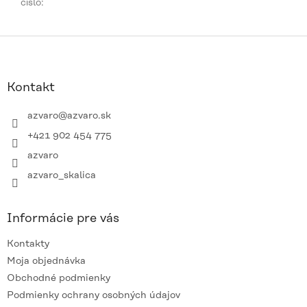
číslo
:
Z
á
p
ä
Kontakt
t
i
azvaro
@
azvaro.sk
e
+421 902 454 775
azvaro
azvaro_skalica
Informácie pre vás
Kontakty
Moja objednávka
Obchodné podmienky
Podmienky ochrany osobných údajov