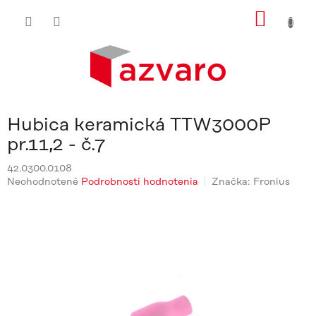
Prejsť
NÁKU
na
obsah
KOŠÍ
Hubica keramická TTW3000P
pr.11,2 - č.7
42.0300.0108
Priemerné
Neohodnotené
Podrobnosti hodnotenia
Značka:
Fronius
hodnotenie
produktu
je
0,0
z
5
hviezdičiek.