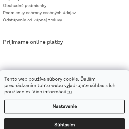
Obchodné podmienky
Podmienky ochrany osobných údajov
Odstúpenie od kúpnej zmluvy
Prijímame online platby
Tento web používa súbory cookie. Ďalším
prechádzaním tohto webu vyjadrujete súhlas s ich
používaním. Viac informácií
tu
.
Nastavenie
Vytvoril Shoptet
|
e_
minds
Súhlasím
Copyright 2026
azvaro.sk
. Všetky práva vyhradené.