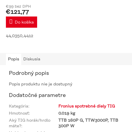
€99 bez DPH
€121,77
Do košíka
44,0350,4412
Popis
Diskusia
Podrobný popis
Popis produktu nie je dostupný
Dodatočné parametre
Kategória
:
Fronius spotrebné diely TIG
Hmotnosť
:
0.019 kg
Aký TIG horák/hrdlo
TTB 160P G, TTW3000P, TTB
máte?
:
300P W