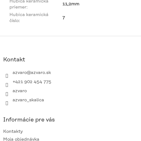
Hubica keramická
11,2mm
priemer
:
Hubica keramická
7
číslo
:
Z
á
p
ä
Kontakt
t
i
azvaro
@
azvaro.sk
e
+421 902 454 775
azvaro
azvaro_skalica
Informácie pre vás
Kontakty
Moja objednávka