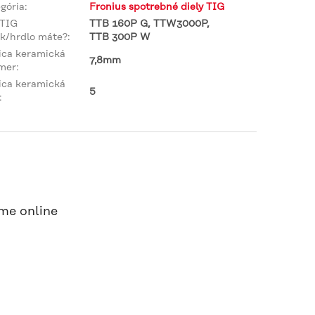
gória
:
Fronius spotrebné diely TIG
 TIG
TTB 160P G, TTW3000P,
k/hrdlo máte?
:
TTB 300P W
ica keramická
7,8mm
mer
:
ica keramická
5
:
me online