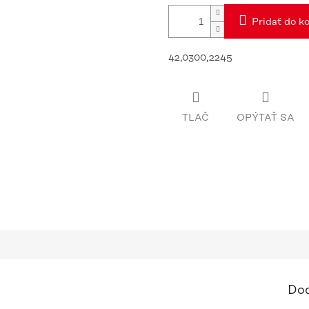
Pridať do ko
42,0300,2245
TLAČ
OPÝTAŤ SA
Dod