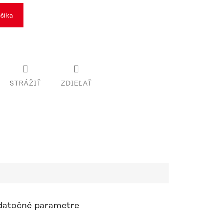
šíka
STRÁŽIŤ
ZDIEĽAŤ
atočné parametre