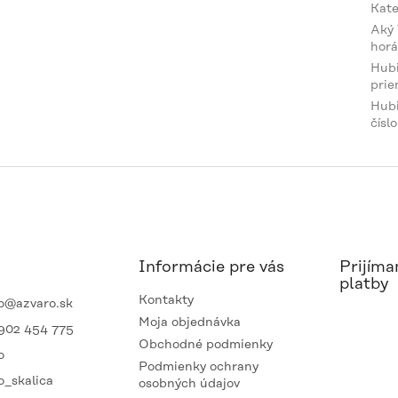
Kate
Aký
horá
Hub
prie
Hub
číslo
Informácie pre vás
Prijíma
platby
Kontakty
o
@
azvaro.sk
Moja objednávka
902 454 775
Obchodné podmienky
o
Podmienky ochrany
o_skalica
osobných údajov