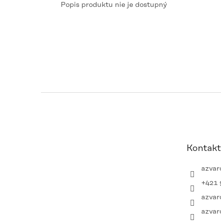
Popis produktu nie je dostupný
Z
á
p
ä
t
Kontakt
i
e
azvar
+421 
azvar
azvar