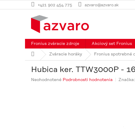
Prejsť
+421 902 454 775
azvaro@azvaro.sk
na
obsah
Fronius zváracie zdroje
Akciový set Fronius
Domov
Zváracie horáky
Fronius spotrebné d
Hubica ker. TTW3000P - 16
Priemerné
Neohodnotené
Podrobnosti hodnotenia
Značka
hodnotenie
produktu
je
0,0
z
5
hviezdičiek.