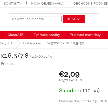
KONTAKTY
MOJA OBJEDNÁVKA
OBCHODNÉ PODMIE
HĽADAŤ
CleanAIR
Zváracie horáky
Prídavné materiály
iely TIG
Hubica ker. TTW3000P - 16x16,5/7,8
x16,5/7,8
42.0300.2245
:
Fronius
€2,09
€1,70 bez DPH
Jednotková
Skladom
(12 ks)
cena:
Môžeme doručiť do:
13.8.202