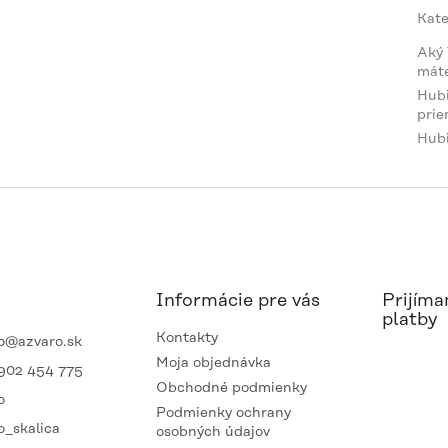
Kate
Aký 
mát
Hub
prie
Hubi
Informácie pre vás
Prijíma
platby
Kontakty
o
@
azvaro.sk
Moja objednávka
902 454 775
Obchodné podmienky
o
Podmienky ochrany
o_skalica
osobných údajov