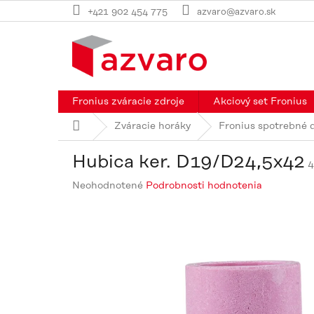
Prejsť
+421 902 454 775
azvaro@azvaro.sk
na
obsah
Fronius zváracie zdroje
Akciový set Fronius
Domov
Zváracie horáky
Fronius spotrebné d
Hubica ker. D19/D24,5x42
4
Priemerné
Neohodnotené
Podrobnosti hodnotenia
hodnotenie
produktu
je
0,0
z
5
hviezdičiek.