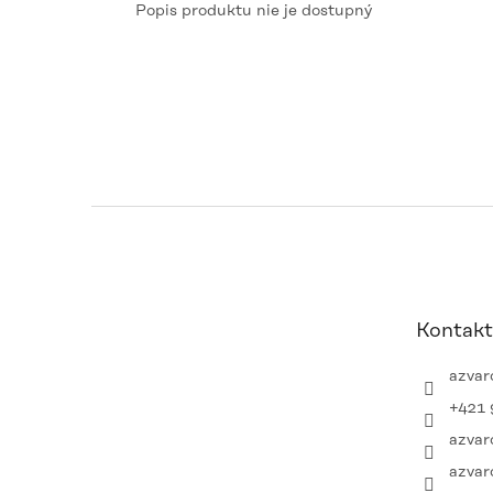
Popis produktu nie je dostupný
Z
á
p
ä
t
Kontakt
i
e
azvar
+421 
azvar
azvar