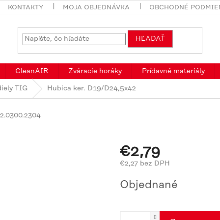
KONTAKTY
MOJA OBJEDNÁVKA
OBCHODNÉ PODMIE
HĽADAŤ
CleanAIR
Zváracie horáky
Prídavné materiály
iely TIG
Hubica ker. D19/D24,5x42
2.0300.2304
€2,79
€2,27 bez DPH
Jednotková
Objednané
cena: