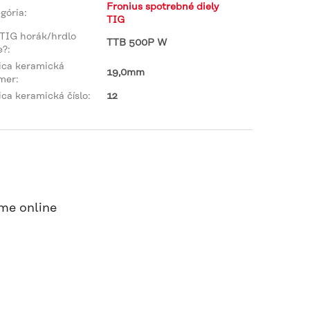
Fronius spotrebné diely
gória
:
TIG
TIG horák/hrdlo
TTB 500P W
e?
:
ica keramická
19,0mm
mer
:
ca keramická číslo
:
12
me online