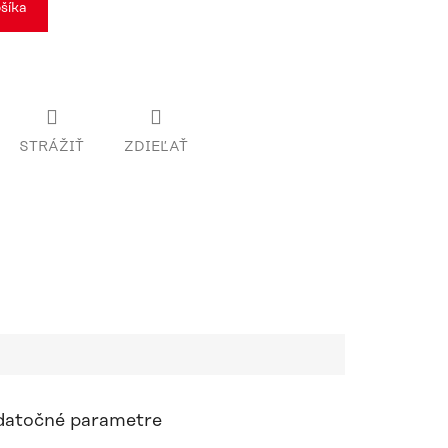
šíka
STRÁŽIŤ
ZDIEĽAŤ
atočné parametre