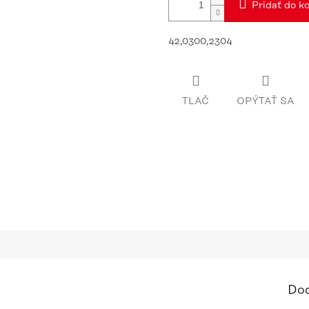
Pridať do ko
42,0300,2304
TLAČ
OPÝTAŤ SA
Dod