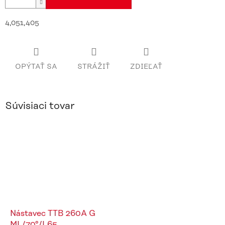
4,051,405
OPÝTAŤ SA
STRÁŽIŤ
ZDIEĽAŤ
Súvisiaci tovar
Nástavec TTB 260A G
ML/70°/L65