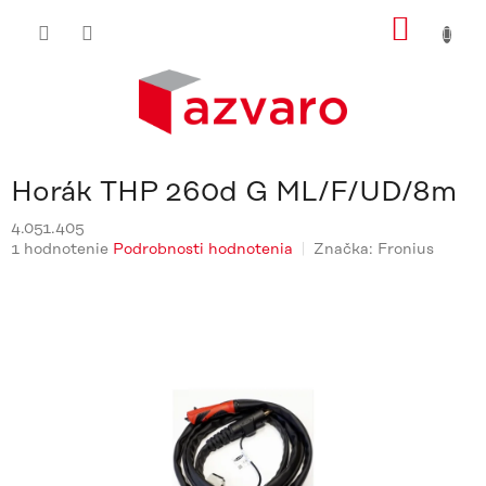
Prejsť
NÁKU
na
obsah
KOŠÍ
Horák THP 260d G ML/F/UD/8m
4.051.405
Priemerné
1 hodnotenie
Podrobnosti hodnotenia
Značka:
Fronius
hodnotenie
produktu
je
5,0
z
5
hviezdičiek.