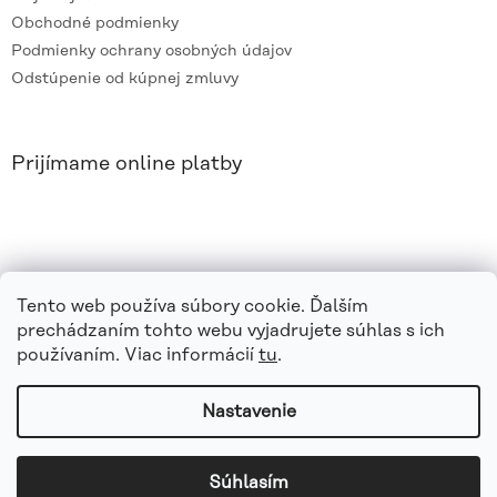
Obchodné podmienky
Podmienky ochrany osobných údajov
Odstúpenie od kúpnej zmluvy
Prijímame online platby
Tento web používa súbory cookie. Ďalším
prechádzaním tohto webu vyjadrujete súhlas s ich
používaním. Viac informácií
tu
.
Nastavenie
Vytvoril Shoptet
|
e_
minds
Súhlasím
Copyright 2026
azvaro.sk
. Všetky práva vyhradené.