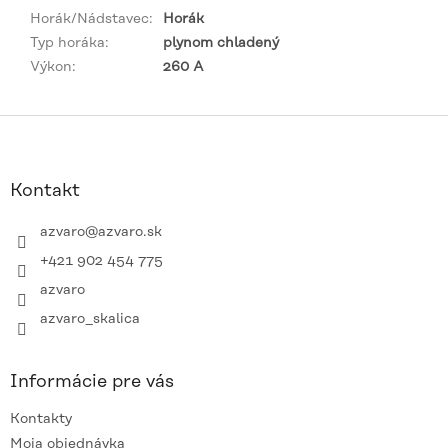
Horák/Nádstavec
:
Horák
Typ horáka
:
plynom chladený
Výkon
:
260 A
Z
á
p
ä
Kontakt
t
i
azvaro
@
azvaro.sk
e
+421 902 454 775
azvaro
azvaro_skalica
Informácie pre vás
Kontakty
Moja objednávka