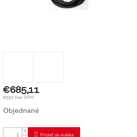
€685,11
€557 bez DPH
Jednotková
Objednané
cena:
Pridať do košíka