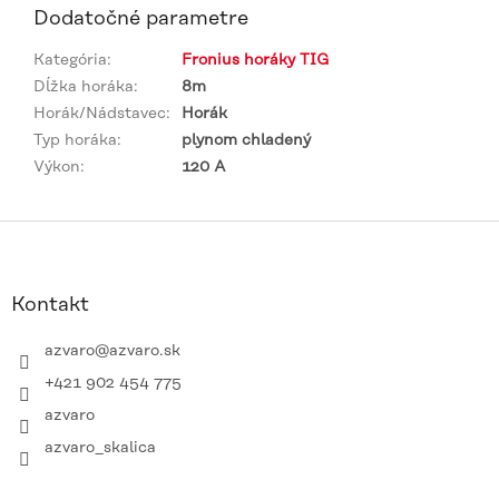
Dodatočné parametre
Kategória
:
Fronius horáky TIG
Dĺžka horáka
:
8m
Horák/Nádstavec
:
Horák
Typ horáka
:
plynom chladený
Výkon
:
120 A
Z
á
p
ä
Kontakt
t
i
azvaro
@
azvaro.sk
e
+421 902 454 775
azvaro
azvaro_skalica