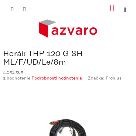
Prejsť
NÁKU
na
obsah
KOŠÍ
Horák THP 120 G SH
ML/F/UD/Le/8m
4.051.365
Priemerné
1 hodnotenie
Podrobnosti hodnotenia
Značka:
Fronius
hodnotenie
produktu
je
5,0
z
5
hviezdičiek.