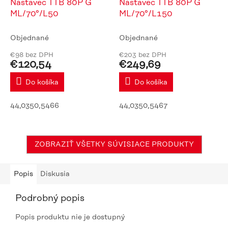
Nástavec TTB 80P G
Nástavec TTB 80P G
ML/70°/L50
ML/70°/L150
Objednané
Objednané
€98 bez DPH
€203 bez DPH
€120,54
€249,69
Do košíka
Do košíka
44,0350,5466
44,0350,5467
ZOBRAZIŤ VŠETKY SÚVISIACE PRODUKTY
Popis
Diskusia
Podrobný popis
Popis produktu nie je dostupný