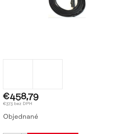
€458,79
€373 bez DPH
Jednotková
Objednané
cena: