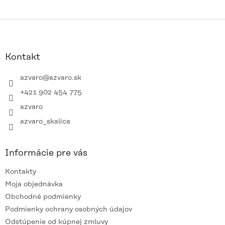
Z
á
p
ä
Kontakt
t
i
azvaro
@
azvaro.sk
e
+421 902 454 775
azvaro
azvaro_skalica
Informácie pre vás
Kontakty
Moja objednávka
Obchodné podmienky
Podmienky ochrany osobných údajov
Odstúpenie od kúpnej zmluvy