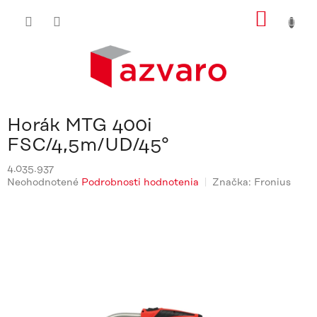
Prejsť
NÁKU
na
obsah
KOŠÍ
Horák MTG 400i
FSC/4,5m/UD/45°
4.035.937
Priemerné
Neohodnotené
Podrobnosti hodnotenia
Značka:
Fronius
hodnotenie
produktu
je
0,0
z
5
hviezdičiek.