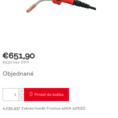
€651,90
€530 bez DPH
Jednotková
Objednané
cena:
Pridať do košíka
4,035,937 Zvárací horák Fronius 400A 40%ED