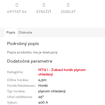
OPÝTAŤ SA
STRÁŽIŤ
ZDIEĽAŤ
Popis
Diskusia
Podrobný popis
Popis produktu nie je dostupný
Dodatočné parametre
MTG i - Zvárací horák plynom
Kategória
:
chladený
Dĺžka horáka
:
4,5m
Horák/Nádstavec
:
Horák
Typ horáka
:
plynom chladený
Uhol nádstavca
:
45°
Výkon
:
400 A