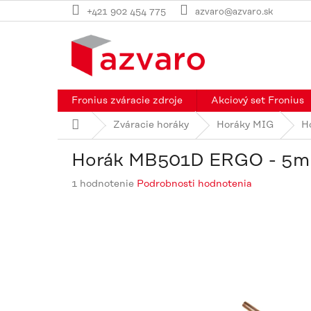
Prejsť
+421 902 454 775
azvaro@azvaro.sk
na
obsah
Fronius zváracie zdroje
Akciový set Fronius
Domov
Zváracie horáky
Horáky MIG
H
Horák MB501D ERGO - 5m
Priemerné
1 hodnotenie
Podrobnosti hodnotenia
hodnotenie
produktu
je
5,0
z
5
hviezdičiek.