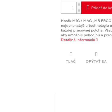
Pridať do ko
Horák MIG / MAG „MB ERGO“ 
najdokonalejšiu technológiu 
každej pracovnej polohe. Vše
aby umožnili pohodlnú a precí
Detailné informácie
TLAČ
OPÝTAŤ SA