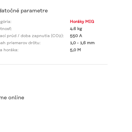
atočné parametre
gória
:
Horáky MIG
tnosť
:
4.6 kg
ací prúd / doba zapnutia (CO2)
:
550 A
ah priemerov drôtu
:
1,0 - 1,6 mm
a horáka
:
5,0 M
me online