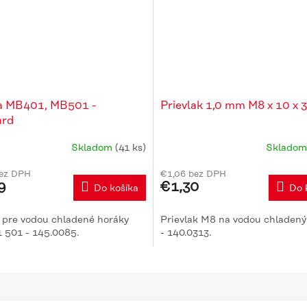
a MB401, MB501 -
Prievlak 1,0 mm M8 x 10 x 
ard
Skladom
(41 ks)
Sklado
bez DPH
€1,06 bez DPH
9
€1,30
Do košíka
Do 
 pre vodou chladené horáky
Prievlak M8 na vodou chladený
 501 - 145.0085.
- 140.0313.