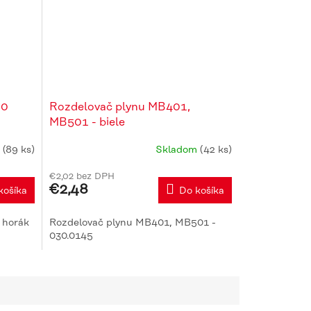
30
Rozdelovač plynu MB401,
MB501 - biele
m
(89 ks)
Skladom
(42 ks)
€2,02 bez DPH
€2,48
košíka
Do košíka
 horák
Rozdelovač plynu MB401, MB501 -
030.0145