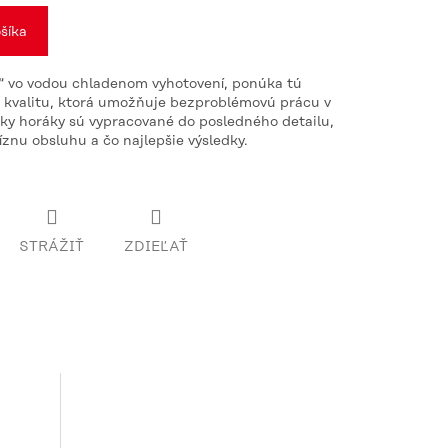
šíka
vo vodou chladenom vyhotovení, ponúka tú
a kvalitu, ktorá umožňuje bezproblémovú prácu v
tky horáky sú vypracované do posledného detailu,
znu obsluhu a čo najlepšie výsledky.
STRÁŽIŤ
ZDIEĽAŤ