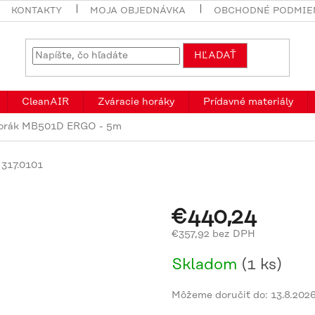
KONTAKTY
MOJA OBJEDNÁVKA
OBCHODNÉ PODMIE
HĽADAŤ
CleanAIR
Zváracie horáky
Prídavné materiály
orák MB501D ERGO - 5m
317.0101
€440,24
€357,92 bez DPH
Jednotková
Skladom
(1 ks)
cena:
Môžeme doručiť do:
13.8.202