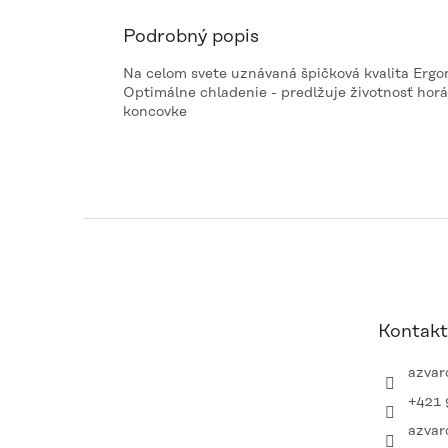
Podrobný popis
Na celom svete uznávaná špičková kvalita Ergo
Optimálne chladenie - predlžuje životnosť h
koncovke
Z
á
p
ä
t
Kontakt
i
e
azvar
+421 
azvar