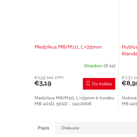
Medzikus M6/M10, L=25mm
Hubic
štand
Skladom
(6 ks)
€2,59 bez DPH
€7,31 
€3,19
€8,9
Do košíka
Medzikus M6/M10, L=25mm k horáku
Hubica
MB 401D, 501D - 142.0008
MB 401
Popis
Diskusia