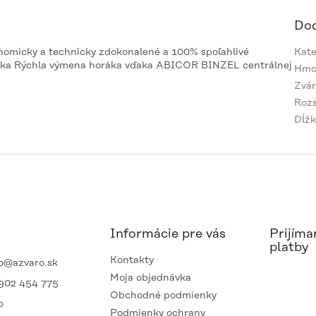
Dod
nomicky a technicky zdokonalené a 100% spoľahlivé
Kate
oráka Rýchla výmena horáka vďaka ABICOR BINZEL centrálnej
Hmo
Zvár
Rozs
Dĺžk
Informácie pre vás
Prijíma
platby
Kontakty
o
@
azvaro.sk
Moja objednávka
902 454 775
Obchodné podmienky
o
Podmienky ochrany