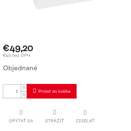
€49,20
€40 bez DPH
Jednotková
Objednané
cena:
Pridať do košíka
OPÝTAŤ SA
STRÁŽIŤ
ZDIEĽAŤ