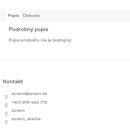
Popis
Diskusia
Podrobný popis
Popis produktu nie je dostupný
Z
á
p
ä
Kontakt
t
i
azvaro
@
azvaro.sk
e
+421 902 454 775
azvaro
azvaro_skalica