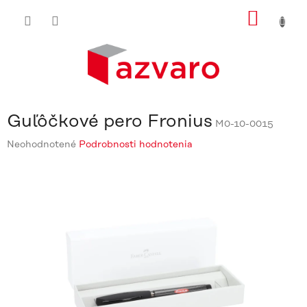
Prejsť
NÁKU
na
obsah
KOŠÍ
Guľôčkové pero Fronius
M0-10-0015
Priemerné
Neohodnotené
Podrobnosti hodnotenia
hodnotenie
produktu
je
0,0
z
5
hviezdičiek.