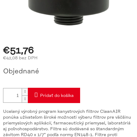
€51,76
€42,08 bez DPH
Jednotková
Objednané
cena:
Pridať do košíka
Ucelený výrobný program kanystrových filtrov CleanAIR
ponúka užívateľom široké možnosti výberu filtrov pre väčšinu
priemyslových aplikácií, farmaceutický priemysel, laboratóriá
aj poľnohospodárstvo. Filtre sú dodávané so štandardným
závitom RD40 x 1/7" podľa normy EN148-1. Filtre proti