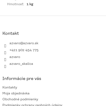
Hmotnosť
:
1 kg
Z
á
p
ä
Kontakt
t
i
azvaro
@
azvaro.sk
e
+421 902 454 775
azvaro
azvaro_skalica
Informácie pre vás
Kontakty
Moja objednávka
Obchodné podmienky
Podmienky ochrany osobných údajov