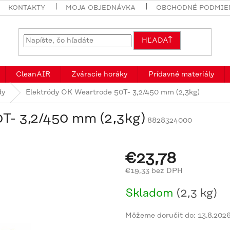
KONTAKTY
MOJA OBJEDNÁVKA
OBCHODNÉ PODMIE
HĽADAŤ
CleanAIR
Zváracie horáky
Prídavné materiály
dy
Elektródy OK Weartrode 50T- 3,2/450 mm (2,3kg)
T- 3,2/450 mm (2,3kg)
8828324000
€23,78
€19,33 bez DPH
Jednotková
Skladom
(2,3 kg)
cena:
Môžeme doručiť do:
13.8.202