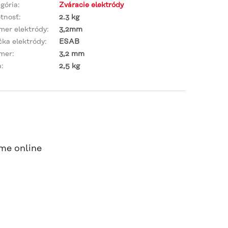
gória
:
Zváracie elektródy
tnosť
:
2.3 kg
mer elektródy
:
3,2mm
ka elektródy
:
ESAB
emer
:
3,2 mm
a
:
2,5 kg
me online