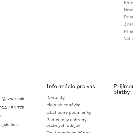
Kate
Hmo
Prie
Znač
Pri
Váh
Informácie pre vás
Prijíma
platby
Kontakty
o
@
azvaro.sk
Moja objednávka
902 454 775
Obchodné podmienky
o
Podmienky ochrany
o_skalica
osobných údajov