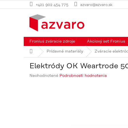
Prejsť
+421 902 454 775
azvaro@azvaro.sk
na
obsah
Fronius zváracie zdroje
Akciový set Fronius
Domov
Prídavné materiály
Zváracie elektró
Elektródy OK Weartrode 50
Priemerné
Neohodnotené
Podrobnosti hodnotenia
hodnotenie
produktu
je
0,0
z
5
hviezdičiek.