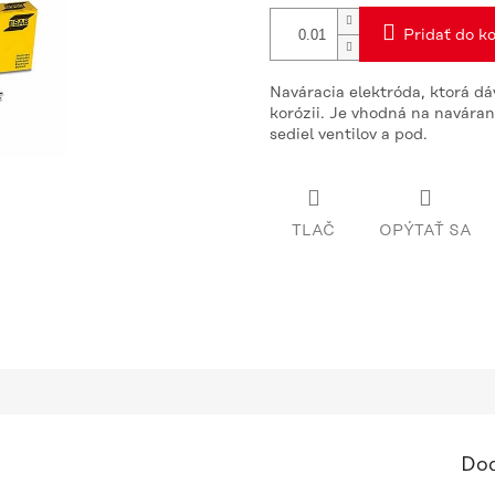
Pridať do ko
Naváracia elektróda, ktorá dá
korózii. Je vhodná na naváran
sediel ventilov a pod.
TLAČ
OPÝTAŤ SA
Dod