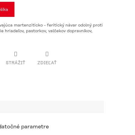
šíka
vajúca martenziticko - feritický návar odolný proti
ie hriadeľov, pastorkov, valčekov dopravníkov,
STRÁŽIŤ
ZDIEĽAŤ
atočné parametre