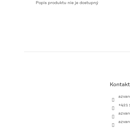
Popis produktu nie je dostupný
Z
á
p
ä
t
Kontakt
i
e
azvar
+421 
azvar
azvar