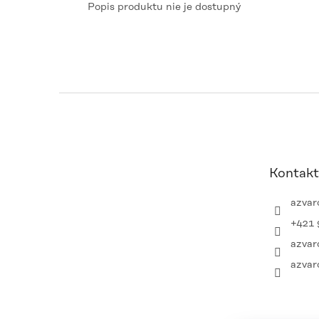
Popis produktu nie je dostupný
Z
á
p
ä
t
Kontakt
i
e
azvar
+421 
azvar
azvar