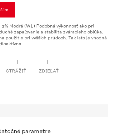
šíka
- 2% Modrá (WL) Podobná výkonnosť ako pri
uché zapaľovanie a stabilita zváracieho oblúka.
na použitie pri vyšších prúdoch. Tak isto je vhodná
dioaktívna.
STRÁŽIŤ
ZDIEĽAŤ
atočné parametre