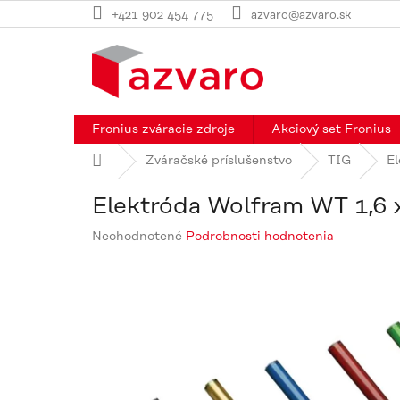
Prejsť
+421 902 454 775
azvaro@azvaro.sk
na
obsah
Fronius zváracie zdroje
Akciový set Fronius
Domov
Zváračské príslušenstvo
TIG
El
Elektróda Wolfram WT 1,6 
Priemerné
Neohodnotené
Podrobnosti hodnotenia
hodnotenie
produktu
je
0,0
z
5
hviezdičiek.