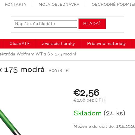
KONTAKTY
MOJA OBJEDNÁVKA
OBCHODNÉ PODMIE
HĽADAŤ
CleanAIR
Zváracie horáky
Prídavné materiály
ektróda Wolfram WT 1,6 x 175 modrá
x 175 modrá
TR0018-16
€2,56
€2,08 bez DPH
Jednotková
Skladom
(24 ks)
cena:
Môžeme doručiť do:
13.8.202