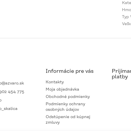
Kate
Hmo
Typ 
Veľk
Informácie pre vás
Prijíma
platby
Kontakty
o
@
azvaro.sk
Moja objednávka
902 454 775
Obchodné podmienky
o
Podmienky ochrany
o_skalica
osobných údajov
Odstúpenie od kúpnej
zmluvy