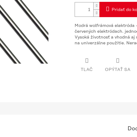
Pridať do ko
Modrá wolfrámová elektróda 
červených elektródach. jednod
Vysoká životnosť a vhodná aj 
na univerzálne použitie. Nera
TLAČ
OPÝTAŤ SA
Dod