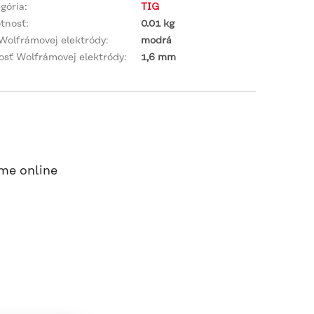
gória
:
TIG
tnosť
:
0.01 kg
Wolfrámovej elektródy
:
modrá
osť Wolfrámovej elektródy
:
1,6 mm
me online