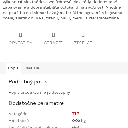
výkonnosť ako thóriové wolfrámové elektródy. Jednoduché
zapaľovanie a dobrá stabilita oblúka, dlhá životnosť. Vhodné
na použitie na takmer každý materiál (nelegované a legované
ocele, zlaitiny hliníka, titanu, niklu, medi...). Neradioaktivne.
OPÝTAŤ SA
STRÁŽIŤ
ZDIEĽAŤ
Popis
Diskusia
Podrobný popis
Popis produktu nie je dostupný
Dodatočné parametre
Kategória
:
TIG
Hmotnosť
:
0.02 kg
Typ Wolfrámovej elektródy
:
sivá