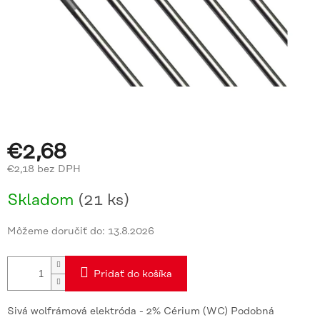
€2,68
€2,18 bez DPH
Jednotková
Skladom
(21 ks)
cena:
Môžeme doručiť do:
13.8.2026
Pridať do košíka
Sivá wolfrámová elektróda - 2% Cérium (WC) Podobná