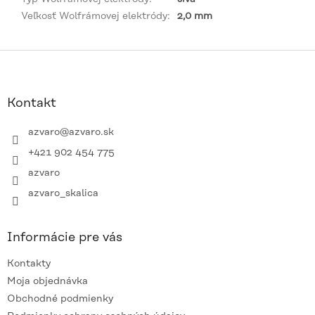
Veľkosť Wolfrámovej elektródy
:
2,0 mm
Z
á
p
ä
Kontakt
t
i
azvaro
@
azvaro.sk
e
+421 902 454 775
azvaro
azvaro_skalica
Informácie pre vás
Kontakty
Moja objednávka
Obchodné podmienky