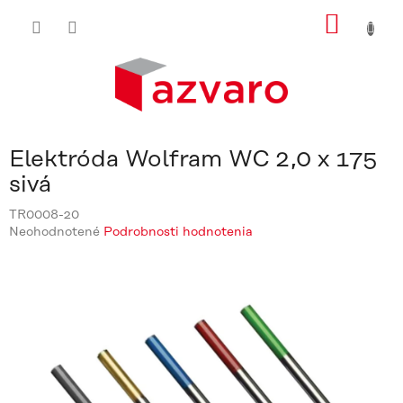
Prejsť
NÁKU
na
obsah
KOŠÍ
Elektróda Wolfram WC 2,0 x 175
sivá
TR0008-20
Priemerné
Neohodnotené
Podrobnosti hodnotenia
hodnotenie
produktu
je
0,0
z
5
hviezdičiek.