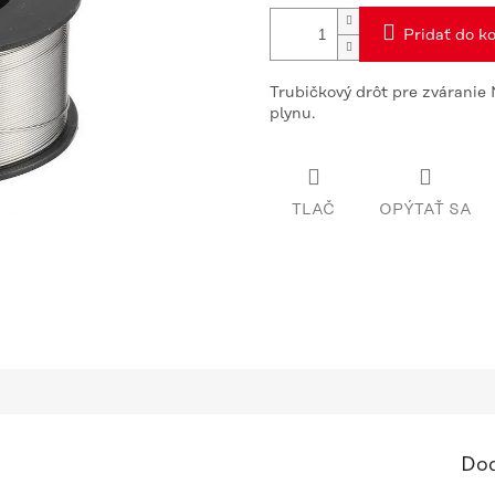
Pridať do ko
Trubičkový drôt pre zvárani
plynu.
TLAČ
OPÝTAŤ SA
Dod