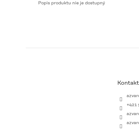
Popis produktu nie je dostupný
Z
á
p
ä
t
Kontakt
i
e
azvar
+421 
azvar
azvar