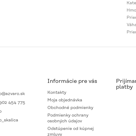
Kate
Hmo
Prie
Váh
Pri
Informácie pre vás
Prijíma
platby
Kontakty
o
@
azvaro.sk
Moja objednávka
902 454 775
Obchodné podmienky
o
Podmienky ochrany
o_skalica
osobných údajov
Odstúpenie od kúpnej
zmluvy