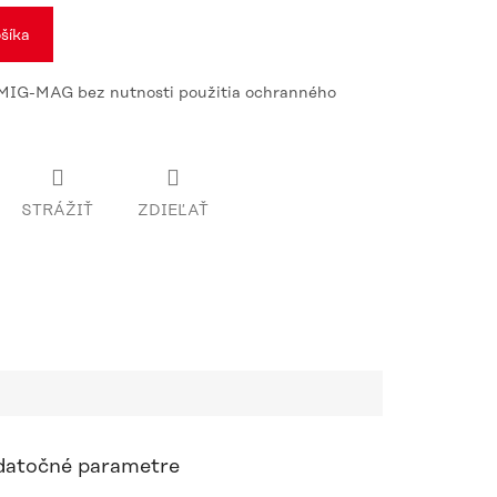
šíka
e MIG-MAG bez nutnosti použitia ochranného
STRÁŽIŤ
ZDIEĽAŤ
atočné parametre