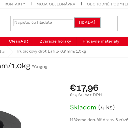
KONTAKTY
MOJA OBJEDNÁVKA
OBCHODNÉ PODMIE
HĽADAŤ
CleanAIR
Zváracie horáky
Prídavné materiály
MIG
Trubičkový drôt Lafill- 0,9mm/1,0kg
9mm/1,0kg
FC0909
€17,96
€14,60 bez DPH
Jednotková
Skladom
(4 ks)
cena:
Môžeme doručiť do:
12.8.202