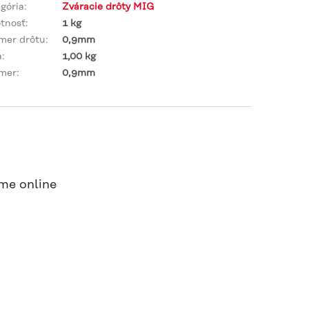
gória
:
Zváracie drôty MIG
tnosť
:
1 kg
mer drôtu
:
0,9mm
a
:
1,00 kg
emer
:
0,9mm
me online