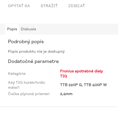
OPÝTAŤ SA
STRÁŽIŤ
ZDIEĽAŤ
Popis
Diskusia
Podrobný popis
Popis produktu nie je dostupný
Dodatočné parametre
Fronius spotrebné diely
Kategória
:
TIG
Aký TIG horák/hrdlo
TTB 220P G, TTB 400P W
máte?
:
Čočka plynová priemer
:
2,4mm
Z
á