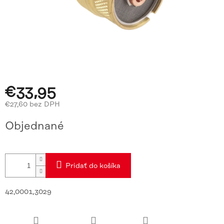
€33,95
€27,60 bez DPH
Jednotková
Objednané
cena:
Pridať do košíka
42,0001,3029