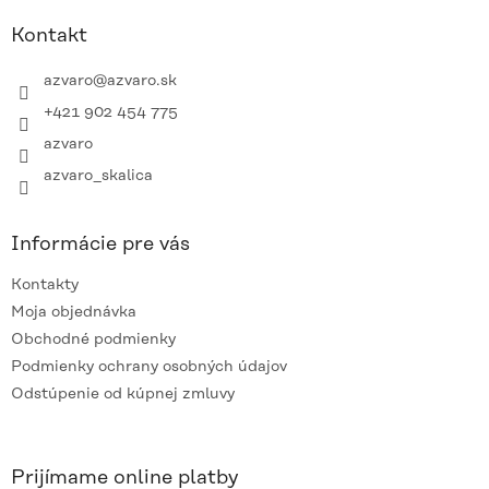
p
ä
Kontakt
t
i
azvaro
@
azvaro.sk
e
+421 902 454 775
azvaro
azvaro_skalica
Informácie pre vás
Kontakty
Moja objednávka
Obchodné podmienky
Podmienky ochrany osobných údajov
Odstúpenie od kúpnej zmluvy
Prijímame online platby