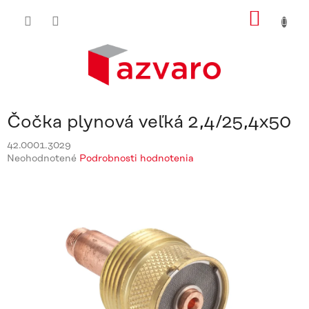
Prejsť
NÁKU
na
obsah
KOŠÍ
Čočka plynová veľká 2,4/25,4x50
42.0001.3029
Priemerné
Neohodnotené
Podrobnosti hodnotenia
hodnotenie
produktu
je
0,0
z
5
hviezdičiek.